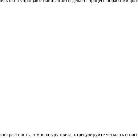
ь окна упрощают навигацию и делают процесс обработки фотогр
онтрастность, температуру цвета, отрегулируйте чёткость и на