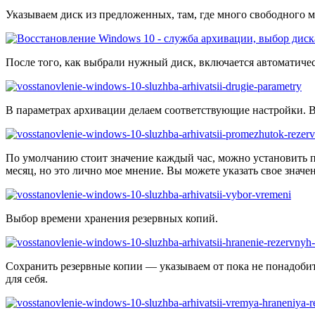
Указываем диск из предложенных, там, где много свободного м
После того, как выбрали нужный диск, включается автоматичес
В параметрах архивации делаем соответствующие настройки. В
По умолчанию стоит значение каждый час, можно установить пар
месяц, но это лично мое мнение. Вы можете указать свое значе
Выбор времени хранения резервных копий.
Сохранить резервные копии — указываем от пока не понадобить
для себя.