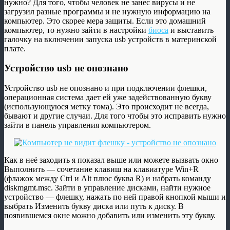
нужно? Для того, чтобы человек не занес вирусы и не
загрузил разные программы и не нужную информацию на
компьютер. Это скорее мера защиты. Если это домашний
компьютер, то нужно зайти в настройки
биоса
и выставить
галочку на включении запуска usb устройств в материнской
плате.
Устройство usb не опознано
Устройство usb не опознано и при подключении флешки,
операционная система дает ей уже задействованную букву
(использующуюся метку тома). Это происходит не всегда,
бывают и другие случаи. Для того чтобы это исправить нужно
зайти в панель управления компьютером.
Как в неё заходить я показал выше или можете вызвать окно
Выполнить — сочетание клавиш на клавиатуре Win+R
(флажок между Ctrl и Alt плюс буква R) и набрать команду
diskmgmt.msc. Зайти в управление дисками, найти нужное
устройство — флешку, нажать по ней правой кнопкой мыши и
выбрать Изменить букву диска или путь к диску. В
появившемся окне можно добавить или изменить эту букву.