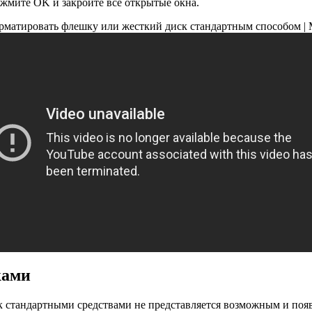
жмите OK и закройте все открытые окна.
рматировать флешку или жесткий диск стандартным способом | 
ками
 стандартными средствами не представляется возможным и появ