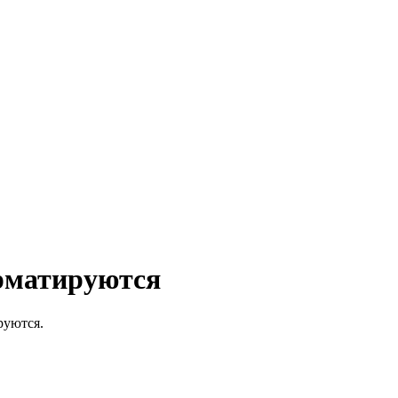
орматируются
руются.