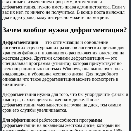
связанные с изменением программ, в том числе и
дефрагментация, нужно иметь права администратора. Если у
вас их нет, то ничего не получиться. В конце поста выложил
два видео урока, кому интересно можете посмотреть.
Зачем вообще нужна дефрагментация?
Дефрагментация
— это оптимизация и обновление
логических структур ваших разделов логических дисков для
хранения файлов и правильного расположения кластеров на
жестком диске. Другими словами дефрагментация — это
специальная программа (утилита), которая присутствует во
всех операционных системах Windows, она выполняет роль
кладовщика и уборщика жесткого диска. Для подробного
описания что такое дефрагментация можете посмотреть в
википедии.
Дефрагментация нужна для того, что бы упорядочить файлы и
кластера, находящиеся на жестком диске. После
дефрагментации уменьшается нагрузка на диск, тем самым,
срок его службы увеличивается.
Для эффективной работоспособности программы
дефрагментации на локальном жестком диске, который вы
хотите дефрагментировать, должно быть как минимум 15%