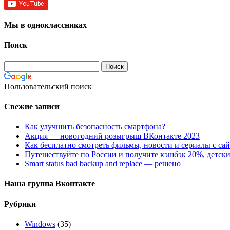
Мы в одноклассниках
Поиск
Пользовательский поиск
Свежие записи
Как улучшить безопасность смартфона?
Акция — новогодний розыгрыш ВКонтакте 2023
Как бесплатно смотреть фильмы, новости и сериалы с сай
Путешествуйте по России и получите кэшбэк 20%, детски
Smart status bad backup and replace — решено
Наша группа Вконтакте
Рубрики
Windows
(35)