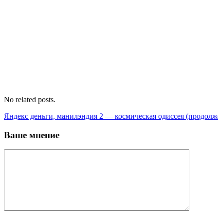
No related posts.
Яндекс деньги, манилэндия 2 — космическая одиссея (продолж
Ваше мнение