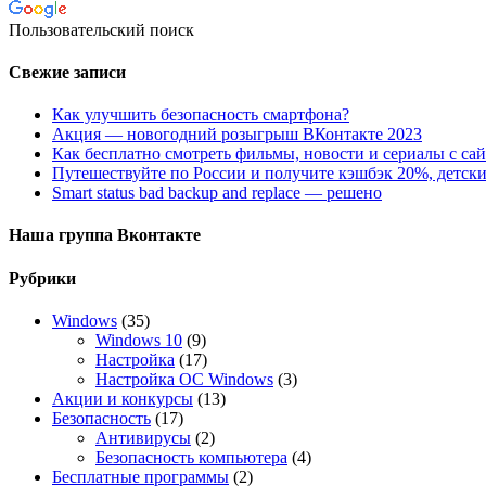
Пользовательский поиск
Свежие записи
Как улучшить безопасность смартфона?
Акция — новогодний розыгрыш ВКонтакте 2023
Как бесплатно смотреть фильмы, новости и сериалы с сай
Путешествуйте по России и получите кэшбэк 20%, детски
Smart status bad backup and replace — решено
Наша группа Вконтакте
Рубрики
Windows
(35)
Windows 10
(9)
Настройка
(17)
Настройка ОС Windows
(3)
Акции и конкурсы
(13)
Безопасность
(17)
Антивирусы
(2)
Безопасность компьютера
(4)
Бесплатные программы
(2)