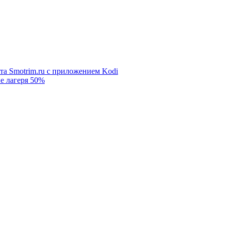
та Smotrim.ru с приложением Kodi
е лагеря 50%