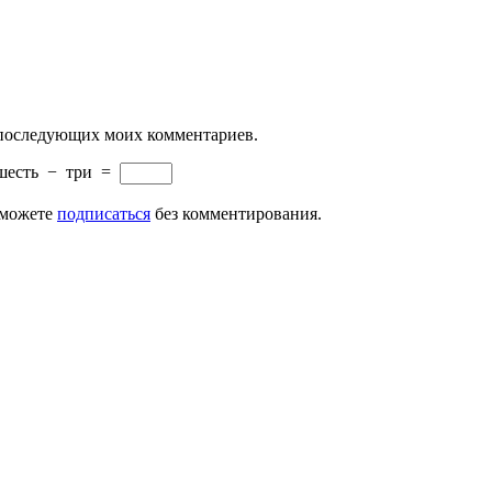
ля последующих моих комментариев.
шесть
−
три
=
 можете
подписаться
без комментирования.