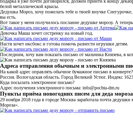
подарка я уже почти договорился, должен прийти к концу декаб
белой металлической крысы.
Дедушка Мороз, хочу пожелать тебе и твоей внучке Снегурочке,
вы есть.
Вот такое у меня получилось послание дедушке морозу. А тепер
Девочка Маша хочет сестренку на новый год.
Настя хочет иксбокс и готова помочь разнести игрушки детям.
Последним, хочу вам показать письмо от мальчика Князева, в ко
Адреса отправления обычным и электронными п
На какой адрес оправлять обычное бумажное письмо в конверте?
Россия. Вологодская область. Город Великий Устюг. Индекс 1623
Куда посылать электронное письмо?
Адрес получения электронного письма: info@pochta-dm.ru
Пункты приёма новогодних писем для деда мороза
29 ноября 2018 года в городе Москва заработала почта дедушк
Мороза».