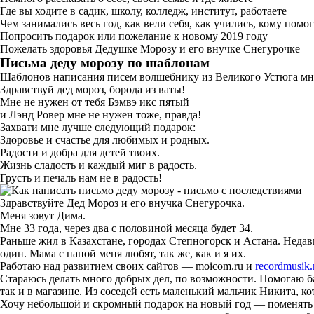
Где вы ходите в садик, школу, колледж, институт, работаете
Чем занимались весь год, как вели себя, как учились, кому помо
Попросить подарок или пожелание к новому 2019 году
Пожелать здоровья Дедушке Морозу и его внучке Снегурочке
Письма деду морозу по шаблонам
Шаблонов написания писем волшебнику из Великого Устюга мно
Здравствуй дед мороз, борода из ваты!
Мне не нужен от тебя Бэмвэ икс пятый
и Лэнд Ровер мне не нужен тоже, правда!
Захвати мне лучше следующий подарок:
Здоровье и счастье для любимых и родных.
Радости и добра для детей твоих.
Жизнь сладость и каждый миг в радость.
Грусть и печаль нам не в радость!
Здравствуйте Дед Мороз и его внучка Снегурочка.
Меня зовут Дима.
Мне 33 года, через два с половиной месяца будет 34.
Раньше жил в Казахстане, городах Степногорск и Астана. Недав
один. Мама с папой меня любят, так же, как и я их.
Работаю над развитием своих сайтов — moicom.ru и
recordmusik.
Стараюсь делать много добрых дел, по возможности. Помогаю ба
так и в магазине. Из соседей есть маленький мальчик Никита, к
Хочу небольшой и скромный подарок на новый год — поменять пр