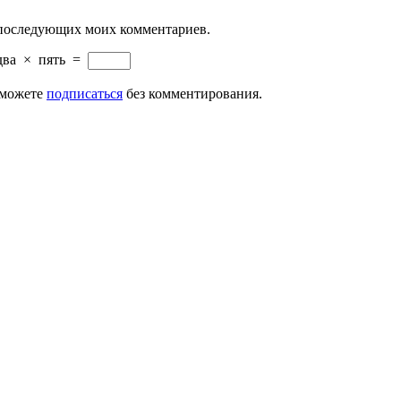
ля последующих моих комментариев.
два
×
пять
=
 можете
подписаться
без комментирования.