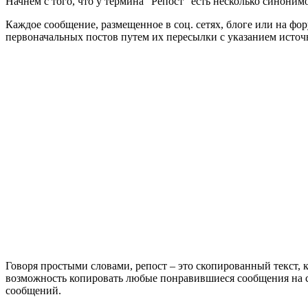
Начнем с того, что у термина “Репост” есть несколько синоним
Каждое сообщение, размещенное в соц. сетях, блоге или на фо
первоначальных постов путем их пересылки с указанием источн
Говоря простыми словами, репост – это скопированный текст, 
возможность копировать любые понравившиеся сообщения на св
сообщений.