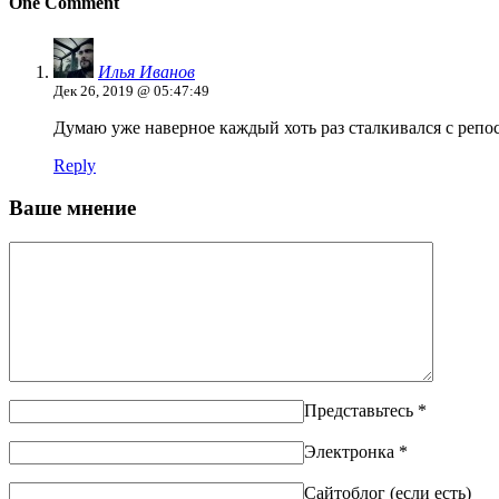
One Comment
Илья Иванов
Дек 26, 2019 @ 05:47:49
Думаю уже наверное каждый хоть раз сталкивался с репос
Reply
Ваше мнение
Представьтесь
*
Электронка
*
Сайтоблог (если есть)