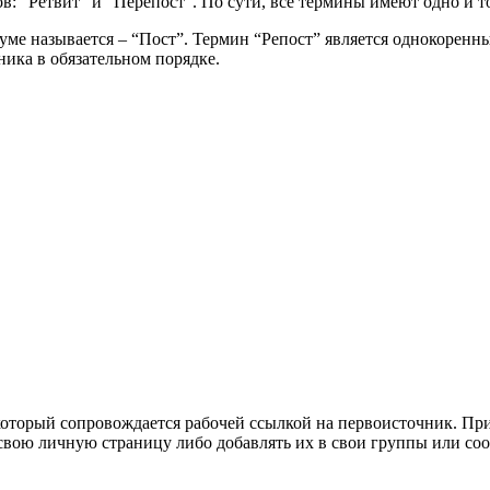
ов: “Ретвит” и ”Перепост”. По сути, все термины имеют одно и т
руме называется – “Пост”. Термин “Репост” является однокорен
ика в обязательном порядке.
который сопровождается рабочей ссылкой на первоисточник. При
ою личную страницу либо добавлять их в свои группы или сообщ