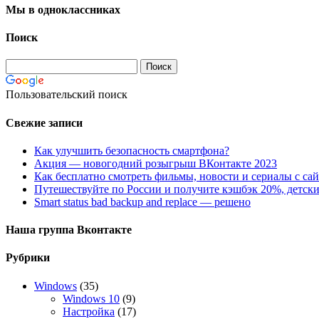
Мы в одноклассниках
Поиск
Пользовательский поиск
Свежие записи
Как улучшить безопасность смартфона?
Акция — новогодний розыгрыш ВКонтакте 2023
Как бесплатно смотреть фильмы, новости и сериалы с сай
Путешествуйте по России и получите кэшбэк 20%, детски
Smart status bad backup and replace — решено
Наша группа Вконтакте
Рубрики
Windows
(35)
Windows 10
(9)
Настройка
(17)