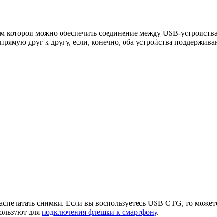
 которой можно обеспечить соединение между USB-устройствам
рямую друг к другу, если, конечно, оба устройства поддержив
аспечатать снимки. Если вы воспользуетесь USB OTG, то можете
ользуют для
подключения флешки к смартфону
.